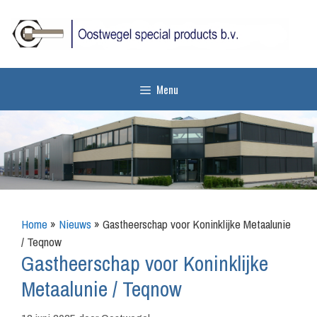
Ga
naar
de
inhoud
Menu
Home
»
Nieuws
»
Gastheerschap voor Koninklijke Metaalunie
/ Teqnow
Gastheerschap voor Koninklijke
Metaalunie / Teqnow