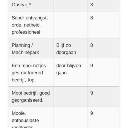
Gastvrij!!
8
Super ontvangst,
8
orde, netheid,
professioneel
Planning /
Blijf zo
8
Machinepark
doorgaan
Een mooi netjes
door blijven
9
gestructureerd
gaan
bedrijf, top.
Mooi bedrijf, goed
9
georganiseerd.
Mooie,
9
enthousiaste
rondleider