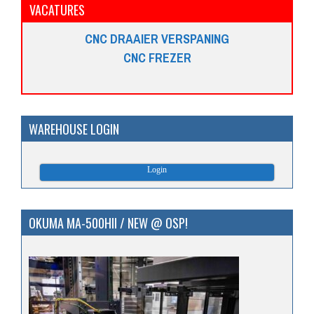
VACATURES
CNC DRAAIER VERSPANING
CNC FREZER
WAREHOUSE LOGIN
Login
OKUMA MA-500HII / NEW @ OSP!