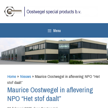
Ga
naar
de
inhoud
Menu
Home
»
Nieuws
»
Maurice Oostwegel in aflevering NPO “Het
stof daalt”
Maurice Oostwegel in aflevering
NPO “Het stof daalt”