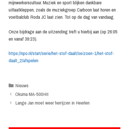
mijnwerkerscultuur. Muziek en sport blijken dankbare
uitlaatkleppen, zoals de muziekgroep Carboon laat horen en
voetbalclub Roda JC laat zien. Tot op de dag van vandaag.
Onze bijdrage aan de uitzending treft u hierbij aan (op 26:05
en vanaf 39:23).
https://npo.nl/start/serie/het-stof-daalt/seizoen-1/het-stof-
daalt_2/afspelen
Categorieën
Nieuws
Okuma MA-500HII
Lange Jan moet weer herrijzen in Heerlen